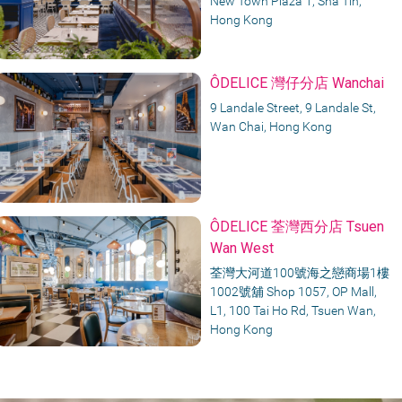
New Town Plaza 1, Sha Tin,
Hong Kong
ÔDELICE 灣仔分店 Wanchai
9 Landale Street, 9 Landale St,
Wan Chai, Hong Kong
ÔDELICE 荃灣西分店 Tsuen
Wan West
荃灣大河道100號海之戀商場1樓
1002號舖 Shop 1057, OP Mall,
L1, 100 Tai Ho Rd, Tsuen Wan,
Hong Kong